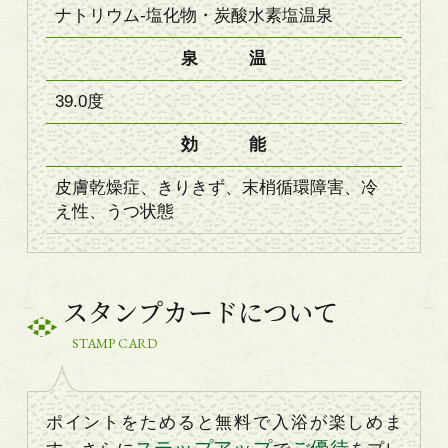
ナトリウム-塩化物・炭酸水素塩温泉
泉 温
39.0度
効 能
皮膚乾燥症、きりきず、末梢循環障害、冷
え性、うつ状態
スタンプカードについて
STAMP CARD
ポイントをためると無料で入浴が楽しめま