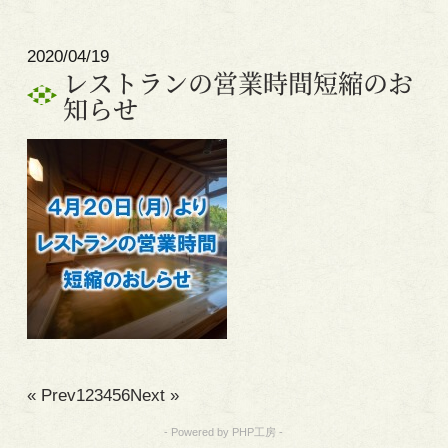
2020/04/19
レストランの営業時間短縮のお
知らせ
« Prev
1
2
3
4
5
6
Next »
- Powered by PHP工房 -