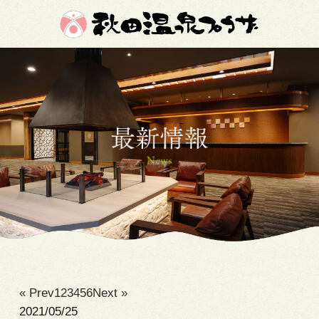
« Prev
1
2
3
4
5
6
Next »
2021/05/25